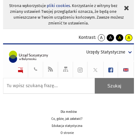
Strona wykorzystuje
pliki cookies
. Korzystanie z witryny bez
zmiany ustawień Twojej przeglądarki oznacza, że będą one
umieszczane w Twoim urządzeniu końcowym. Zawsze możesz
zmienić te ustawienia.
Kontrast:
A
A
A
A
kontrast
kontrast
kontrast
kontra
domyślny
biały
żółty
czarny
Urzędy Statystyczne
tekst
tekst
tekst
na
na
na
czarnym
czarnym
żółtym
Dla mediów
Co, gdzie, jak załatwić?
Edukacja statystyczna
O stronie