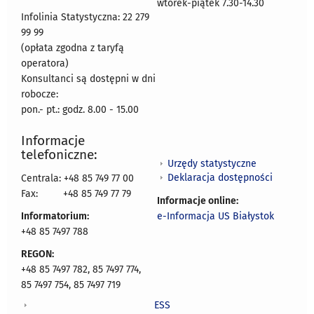
wtorek-piątek 7.30-14.30
Infolinia Statystyczna: 22 279
99 99
(opłata zgodna z taryfą
operatora)
Konsultanci są dostępni w dni
robocze:
pon.- pt.: godz. 8.00 - 15.00
Informacje
telefoniczne:
Urzędy statystyczne
Deklaracja dostępności
Centrala: +48 85 749 77 00
Fax:
+48 85 749 77 79
Informacje online:
Informatorium:
e-Informacja US Białystok
+48 85 7497 788
REGON:
+48 85 7497 782, 85 7497 774,
85 7497 754, 85 7497 719
ESS