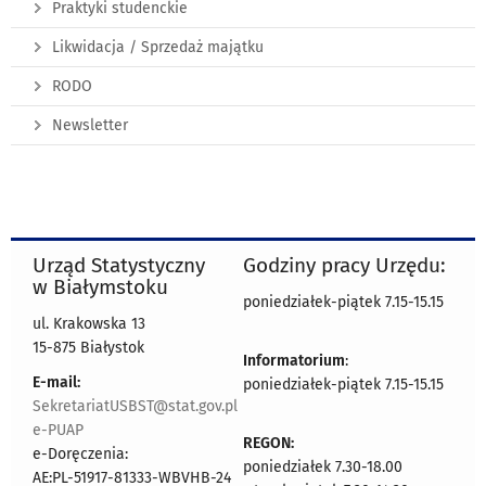
Praktyki studenckie
Likwidacja / Sprzedaż majątku
RODO
Newsletter
Urząd Statystyczny
Godziny pracy Urzędu:
w Białymstoku
poniedziałek-piątek 7.15-15.15
ul. Krakowska 13
15-875 Białystok
Informatorium
:
E-mail:
poniedziałek-piątek 7.15-15.15
SekretariatUSBST@stat.gov.pl
e-PUAP
REGON:
e-Doręczenia:
poniedziałek 7.30-18.00
AE:PL-51917-81333-WBVHB-24