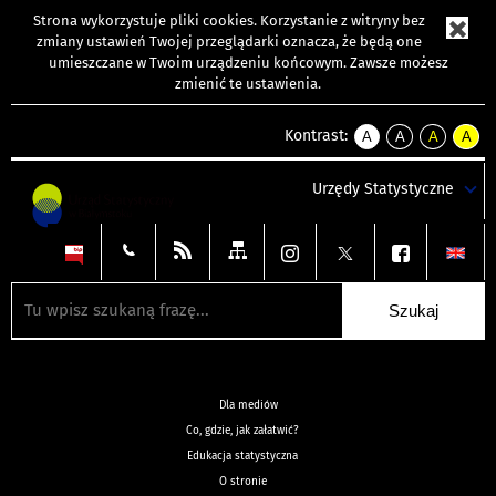
Strona wykorzystuje
pliki cookies
. Korzystanie z witryny bez
zmiany ustawień Twojej przeglądarki oznacza, że będą one
umieszczane w Twoim urządzeniu końcowym. Zawsze możesz
zmienić te ustawienia.
Kontrast:
A
A
A
A
kontrast
kontrast
kontrast
kontra
domyślny
biały
żółty
czarny
Urzędy Statystyczne
tekst
tekst
tekst
na
na
na
czarnym
czarnym
żółtym
Dla mediów
Co, gdzie, jak załatwić?
Edukacja statystyczna
O stronie