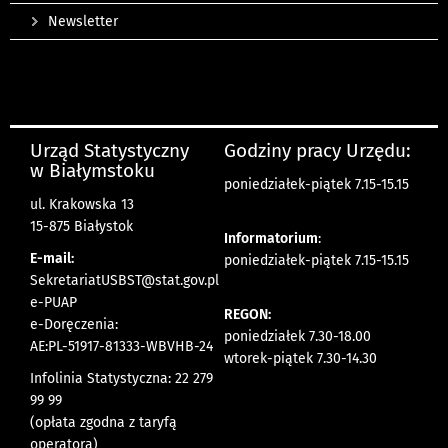
Newsletter
Urząd Statystyczny
Godziny pracy Urzędu:
w Białymstoku
poniedziałek-piątek 7.15-15.15
ul. Krakowska 13
15-875 Białystok
Informatorium
:
E-mail:
poniedziałek-piątek 7.15-15.15
SekretariatUSBST@stat.gov.pl
e-PUAP
REGON:
e-Doręczenia:
poniedziałek 7.30-18.00
AE:PL-51917-81333-WBVHB-24
wtorek-piątek 7.30-14.30
Infolinia Statystyczna: 22 279
99 99
(opłata zgodna z taryfą
operatora)