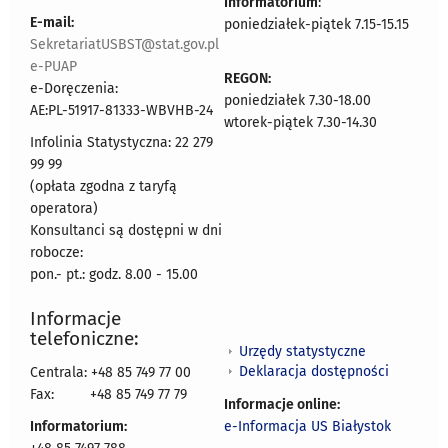
Informatorium
:
E-mail:
poniedziałek-piątek 7.15-15.15
SekretariatUSBST@stat.gov.pl
e-PUAP
REGON:
e-Doręczenia:
poniedziałek 7.30-18.00
AE:PL-51917-81333-WBVHB-24
wtorek-piątek 7.30-14.30
Infolinia Statystyczna: 22 279
99 99
(opłata zgodna z taryfą
operatora)
Konsultanci są dostępni w dni
robocze:
pon.- pt.: godz. 8.00 - 15.00
Informacje
telefoniczne:
Urzędy statystyczne
Deklaracja dostępności
Centrala: +48 85 749 77 00
Fax:
+48 85 749 77 79
Informacje online:
Informatorium:
e-Informacja US Białystok