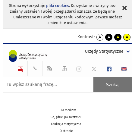
Strona wykorzystuje
pliki cookies
. Korzystanie z witryny bez
zmiany ustawień Twojej przeglądarki oznacza, że będą one
umieszczane w Twoim urządzeniu końcowym. Zawsze możesz
zmienić te ustawienia.
Kontrast:
A
A
A
A
kontrast
kontrast
kontrast
kontra
domyślny
biały
żółty
czarny
Urzędy Statystyczne
tekst
tekst
tekst
na
na
na
czarnym
czarnym
żółtym
Dla mediów
Co, gdzie, jak załatwić?
Edukacja statystyczna
O stronie